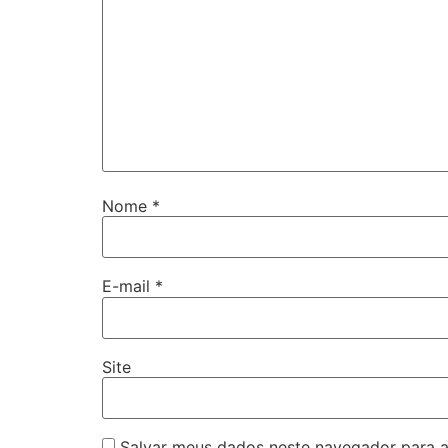
Nome
*
E-mail
*
Site
Salvar meus dados neste navegador para a